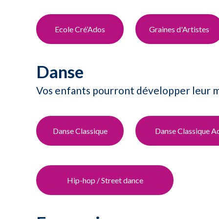
Ecole Cré’Ados​
Graines d'Artistes
Danse
Vos enfants pourront développer leur mo
Danse Classique
Danse Classique 
Hip-hop​ / Street dance