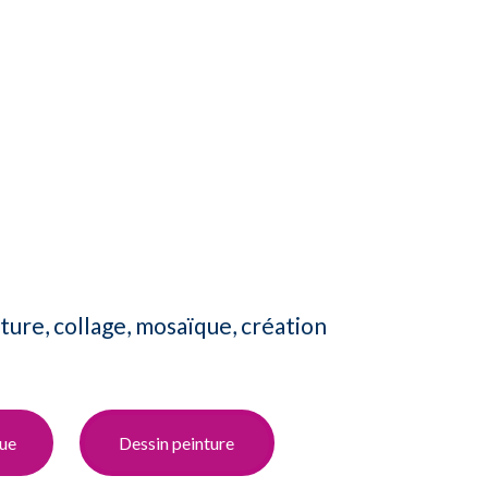
nture, collage, mosaïque, création
ue​
Dessin peinture​