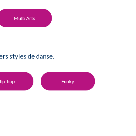
Multi Arts​
ers styles de danse.
ip-hop
Funky​