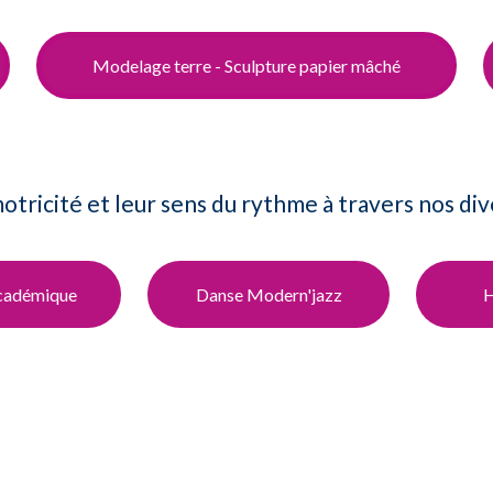
Modelage terre - Sculpture papier mâché
tricité et leur sens du rythme à travers nos div
Académique
Danse Modern'jazz​
H