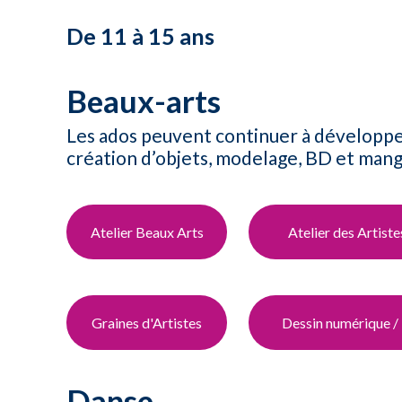
De 11 à 15 ans​
Beaux-arts
Les ados peuvent continuer à développer l
création d’objets, modelage, BD et manga
Atelier Beaux Arts
Atelier des Artiste
Graines d'Artistes
Dessin numérique / 
Danse