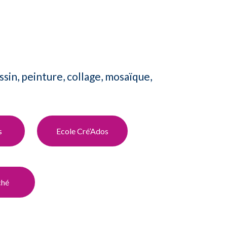
ssin, peinture, collage, mosaïque,
s
Ecole Cré’Ados​
ché