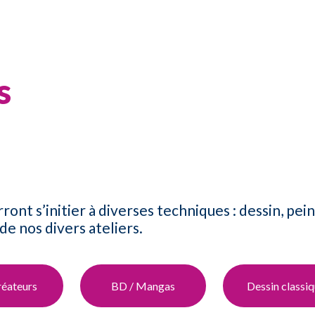
s
ront s’initier à diverses techniques : dessin, pei
de nos divers ateliers.
éateurs​
BD / Manga​s
Dessin classiq