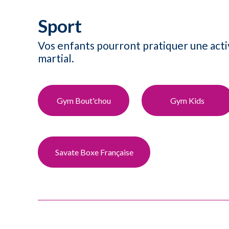
Sport
Vos enfants pourront pratiquer une activ
martial.​
Gym​ Bout'chou
Gym​ Kids
Savate Boxe Française​