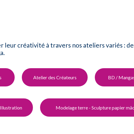
eur créativité à travers nos ateliers variés : de
.​
s
Atelier des Créateurs​
BD / Manga​
Illustration
Modelage terre - Sculpture papier mâ