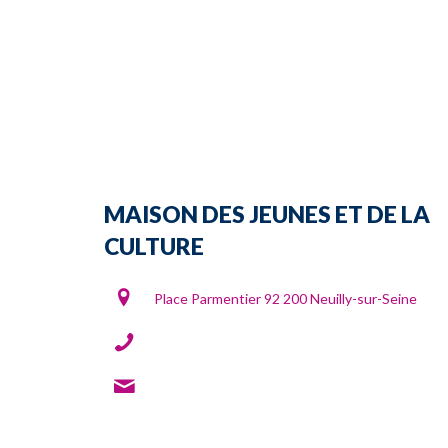
MAISON DES JEUNES ET DE LA
CULTURE
Place Parmentier 92 200 Neuilly-sur-Seine
0146240383
contact(at)mjcneuilly92.com