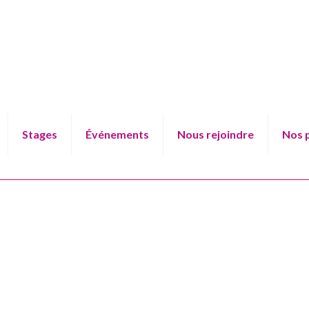
Stages
Événements
Nous rejoindre
Nos 
alendrier de la MJC 2024-20
Accueil
Calendrier de la MJC 2024-2025